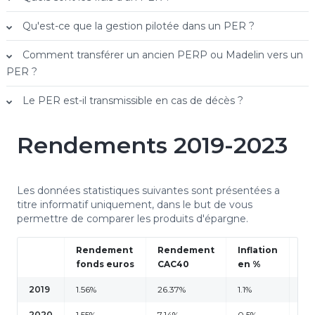
Qu'est-ce que la gestion pilotée dans un PER ?
Comment transférer un ancien PERP ou Madelin vers un
PER ?
Le PER est-il transmissible en cas de décès ?
Rendements 2019-2023
Les données statistiques suivantes sont présentées a
titre informatif uniquement, dans le but de vous
permettre de comparer les produits d'épargne.
Rendement
Rendement
Inflation
Re
fonds euros
CAC40
en %
liv
2019
1.56%
26.37%
1.1%
0.
2020
1.55%
7.14%
0.5%
0.