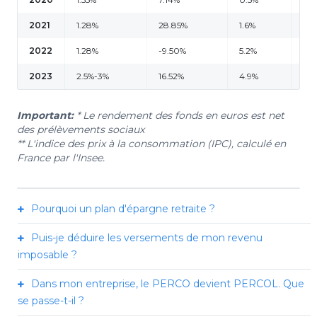
2021
1.28%
28.85%
1.6%
0.
2022
1.28%
-9.50%
5.2%
2%
2023
2.5%-3%
16.52%
4.9%
3%
Important:
* Le rendement des fonds en euros est net
des prélèvements sociaux
** L'indice des prix à la consommation (IPC), calculé en
France par l'Insee.
Pourquoi un plan d'épargne retraite ?
Puis-je déduire les versements de mon revenu
imposable ?
Dans mon entreprise, le PERCO devient PERCOL. Que
se passe-t-il ?